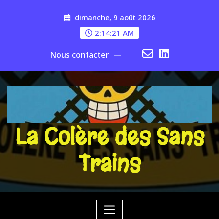
Skip
dimanche, 9 août 2026
to
content
2:14:21 AM
Nous contacter
La Colère des Sans
Trains