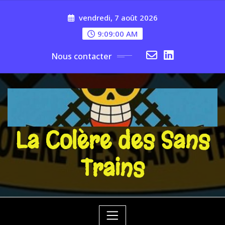
Skip
vendredi, 7 août 2026
to
content
9:09:01 AM
Nous contacter
La Colère des Sans
Trains